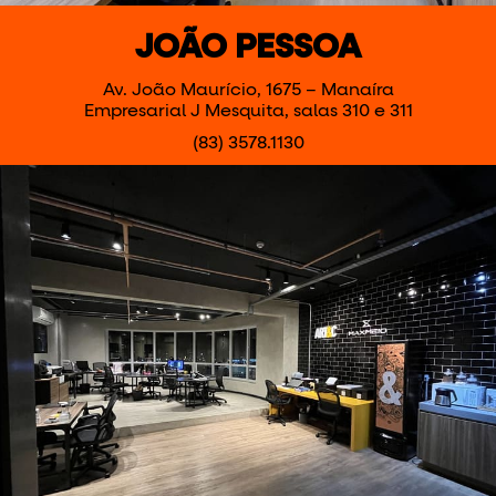
JOÃO PESSOA
Av. João Maurício, 1675 – Manaíra
Empresarial J Mesquita, salas 310 e 311
(83) 3578.1130