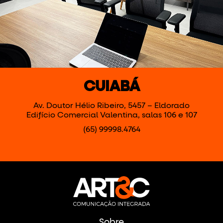
CUIABÁ
Av. Doutor Hélio Ribeiro, 5457 – Eldorado
Edifício Comercial Valentina, salas 106 e 107
(65) 99998.4764
Sobre