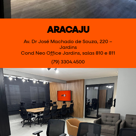
ARACAJU
Av. Dr José Machado de Souza, 220 –
Jardins
Cond Neo Office Jardins, salas 810 e 811
(79) 3304.4500