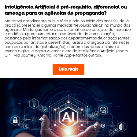
Inteligência Artificial é pré-requisito, diferencial ou
ameaça para as agências de propaganda?
Me tornei atendimento publicitário ainda no início dos anos 90, de lá
pra cá já presenciei algumas mexidas “revolucionárias” no mundo das
agências. Mudanças como o uso sistemático de pesquisa de mercado
e audiência para aumentar a assertividade da comunicação,
passando pela informatização dos departamentos de criação (antes
ocupados por artistas e desenhistas), assisti à chegada da internet (e
com isso o início da globalização), o boom das redes sociais e o
mundo digital, e agora vivemos a era da Inteligência Artificial (chats
GPT, Mid Journey, Khroma, Tome App e tantos outros).
Leia mais